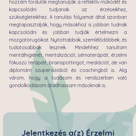
hozzám fordulók megtanulják a reflektív működét és
kapcsolódni tudjanak az érzéseikhez,
szükségleteikhez. A tanulási folyamat által azonban
megtapasztalják, hogy másokhoz is jobban tudnak
kapcsolódni és jobban tudják értelmezni a
mozgatórugóikat. Nyitottabbak, szemlélődőbbek, és
tudatosabbak lesznek. Mindehhez tanultam
mentálhigiénét, mentalizációt, sématerápiát, érzelmi
fókuszú terápiát, brainspottingot, mediációt, de van
diplomám szupervizióból és coachingból is. Alig
várom, hogy a tudásom és rendszerben való
gondolkodásom átadhassam másoknak is.
Jelentkezés a(z) Érzelmi