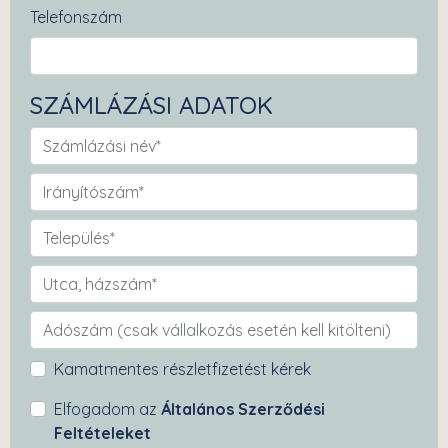
Telefonszám
SZÁMLÁZÁSI ADATOK
Kamatmentes részletfizetést kérek
Elfogadom az
Általános Szerződési
Feltételeket