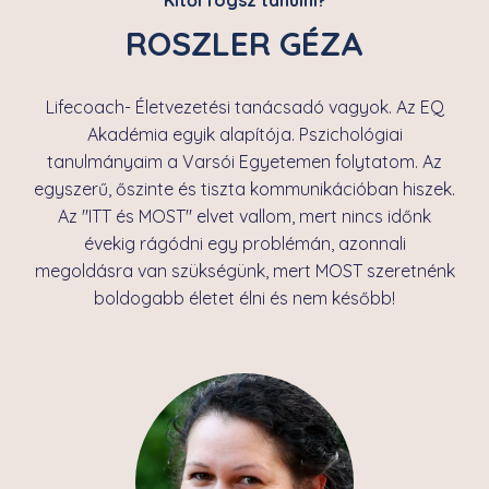
Kitől fogsz tanulni?
ROSZLER GÉZA
Lifecoach- Életvezetési tanácsadó vagyok. Az EQ
Akadémia egyik alapítója. Pszichológiai
tanulmányaim a Varsói Egyetemen folytatom. Az
egyszerű, őszinte és tiszta kommunikációban hiszek.
Az "ITT és MOST" elvet vallom, mert nincs időnk
évekig rágódni egy problémán, azonnali
megoldásra van szükségünk, mert MOST szeretnénk
boldogabb életet élni és nem később!